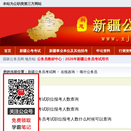
本站为公职类第三方网站
首页
新疆公考考试
新疆事业单位及其他招考
申论资料
行测资
国家公务员网
地方站:
公务员教材中心：2026年新疆公务员考试用书
新疆公务员行测试题
在线咨询
教材中心
您的当前位置：
新疆公务员考试网
>
在线咨询
>
喀什公务员
已解决
喀什公务员
2017新疆公务员考试职位报考人数查询
2017新疆公务员考试职位报考人数查询
请问2017新疆公务员考试职位报考人数什么时候可以查询