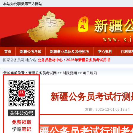
本站为公职类第三方网站
首页
新疆公考考试
新疆事业单位及其他招考
申论资料
行测资
国家公务员网
地方站:
公务员教材中心：2026年新疆公务员考试用书
新疆公务员行测试题
在线咨询
教材中心
您的当前位置：
新疆公务员考试网
>>
时政要闻
>>
每日练习
新疆公务员考试行测题库
发布：2025-12-01 09:13:34
新疆公务员考试行测考