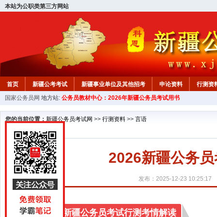
本站为公职类第三方网站
首页
新疆公考考试
新疆事业单位及其他招考
申论资料
行测资
国家公务员网
地方站:
公务员教材中心：2026年新疆公务员考试用书
新疆公务员行测试题
在线咨询
教材中心
您的当前位置：
新疆公务员考试网
>>
行测资料
>>
言语
2026新疆公务员
发布：2025-12-23 10:25:17
202
6
年
新疆
公务员考试行测考情解读