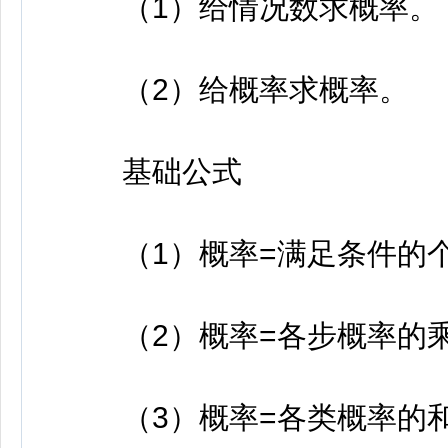
（1）给情况数求概率。
（2）给概率求概率。
基础公式
（1）概率=满足条件的个
（2）概率=各步概率的
（3）概率=各类概率的