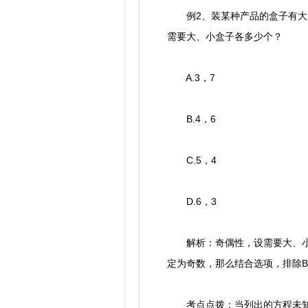
例2、装某种产品的盒子有大、
需要大、小盒子各多少个？
A.3，7
B.4，6
C.5，4
D.6，3
解析：奇偶性，设需要大、小盒子分
定为奇数，那么结合选项，排除B
考点点拨：当列出的方程未知数