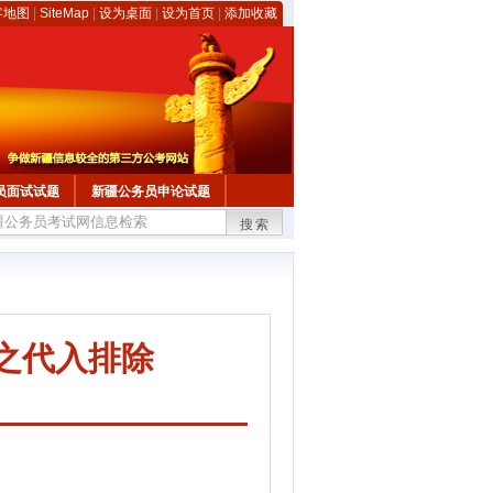
客地图
|
SiteMap
|
设为桌面
|
设为首页
|
添加收藏
员面试试题
新疆公务员申论试题
搜索
之代入排除