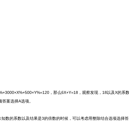
3000×X%+500×Y%=120，那么6X+Y=18，观察发现，18以及X
项答案选择A选项。
数的系数以及结果是3的倍数的时候，可以考虑用整除结合选项选择答