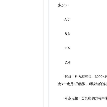
多少？
A.6
B.3
C.5
D.4
解析：列方程可得，3000×1%+
定Y一定是6的倍数，所以结合选
考点点拨：当列出的方程中未知