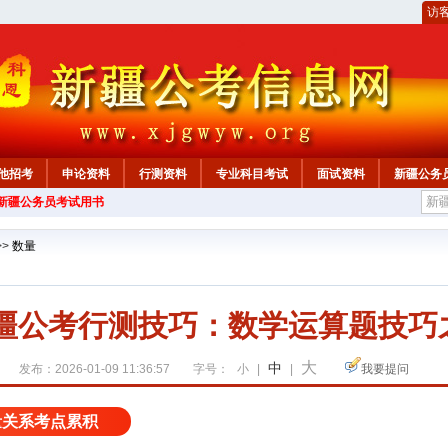
访
他招考
申论资料
行测资料
专业科目考试
面试资料
新疆公务
年新疆公务员考试用书
心
>>
数量
新疆公考行测技巧：数学运算题技巧
大
中
发布：2026-01-09 11:36:57
字号：
小
|
|
我要提问
量关系考点累积