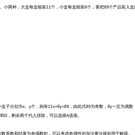
小两种，大盒每盒能装11个，小盒每盒能装8个，要把89个产品装入盒
别为x、y个，则有11x+8y=89，由此式89为奇数，8y一定为偶数
和D，剩余两个代入排除，可以选择A选项。
系数和结果为奇偶数时，可以考虑奇偶性的加法乘法规则用于解题。