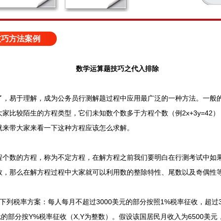
技巧方法案例
数学运算题技巧之代入排除
易于理解，成为公务员行测解题过程中应用最广泛的一种方法。一般的
家比较陌生的方程类型，它们未知数个数多于方程个数（例2x+3y=42
就来带大家来看一下这种方程应该怎么求解。
数的方程，称为不定方程，在解方程之前我们要明白在行测考试中如果
数，那么在解方程过程中大家就可以利用数的整除特性、尾数以及奇偶性
税率方案：每人每月不超过3000美元的部分按照1%税率征收，超过30
元的部分按Y%税率征收（X,Y为整数）。假设该国居民月收入为6500美元