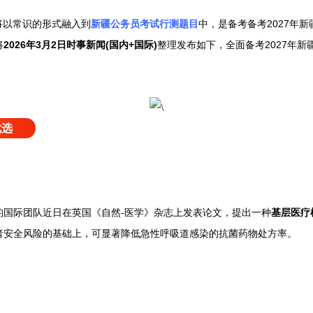
将以常识的形式融入到
新疆公务员考试行测题目
中，是备考
备考2027年
新
将
2026年3月2日
时事新闻(国内+国际)
整理发布如下，
全面备考2027年
优选
的国际团队近日在英国《自然-医学》杂志上发表论文，提出一种
基层医疗
者安全风险的基础上，可显著降低急性呼吸道感染的抗菌药物处方率。