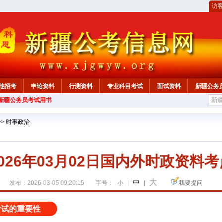
访
他招考
申论资料
行测资料
专业科目考试
面试资料
新疆公务
年新疆公务员考试用书
心
>>
时事政治
2026年03月02日国内外时政资料考
大
中
发布：2026-03-05 09:20:15
字号：
小
|
|
我要提问
考试的重要性