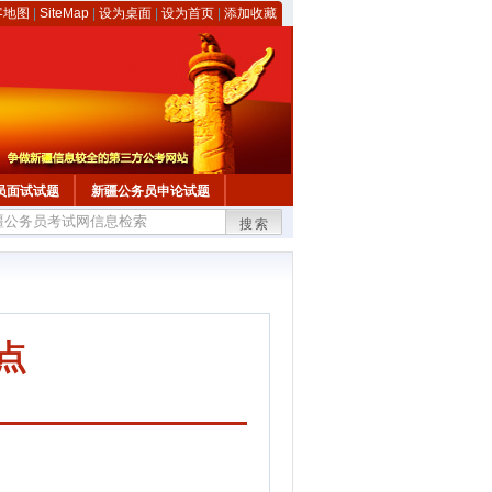
客地图
|
SiteMap
|
设为桌面
|
设为首页
|
添加收藏
员面试试题
新疆公务员申论试题
搜索
点