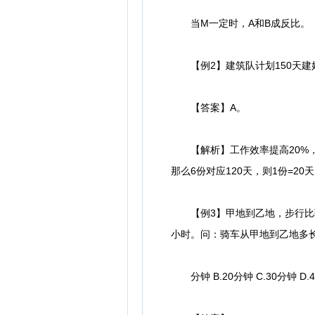
当M一定时，A和B成反比。
【例2】建筑队计划150天建好
【答案】A。
【解析】工作效率提高20%，原
那么6份对应120天，则1份=2
【例3】甲地到乙地，步行比骑
小时。问：骑车从甲地到乙地多
分钟 B.20分钟 C.30分钟 D.