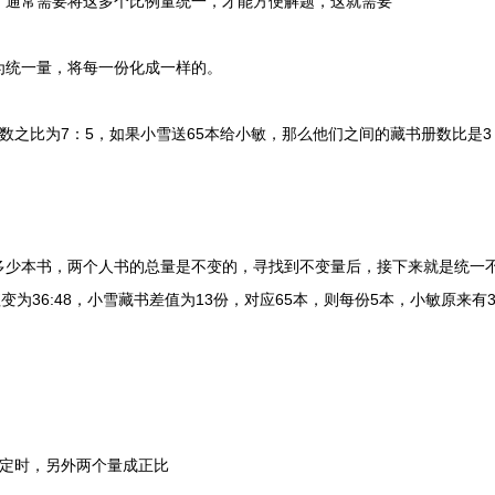
通常需要将这多个比例量统一，才能方便解题，这就需要
统一量，将每一份化成一样的。
之比为7：5，如果小雪送65本给小敏，那么他们之间的藏书册数比是3
本书，两个人书的总量是不变的，寻找到不变量后，接下来就是统一不变
值变为36:48，小雪藏书差值为13份，对应65本，则每份5本，小敏原来有
一定时，另外两个量成正比