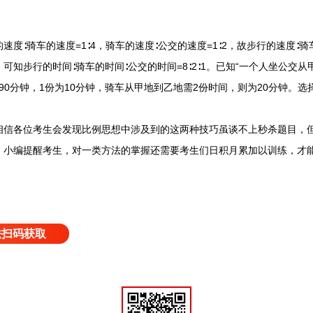
骑车的速度=1∶4，骑车的速度∶公交的速度=1∶2，故步行的速度∶骑车的
可知步行的时间∶骑车的时间∶公交的时间=8∶2∶1。已知“一个人坐公交
90分钟，1份为10分钟，骑车从甲地到乙地需2份时间，则为20分钟。选
各位考生会发现比例思想中涉及到的这两种技巧虽谈不上秒杀题目，但只
。小编提醒考生，对一类方法的掌握还需要考生们日积月累加以训练，才
法扫码获取