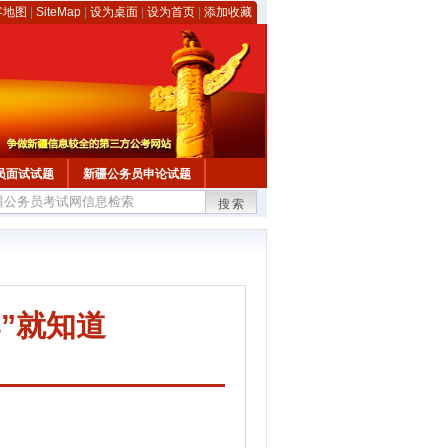
客地图
|
SiteMap
|
设为桌面
|
设为首页
|
添加收藏
员面试试题
新疆公务员申论试题
搜索
”就知道