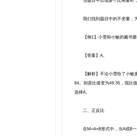
当题目中出现多个比例量时，
我们找到题目中的不变量，为
【例1】小雪和小敏的藏书册数
【答案】A。
【解析】不论小雪给了小敏多少
84。则原比值变为49:35，现比
选择A。
二、正反比
在M=A×B形式中，当A或B