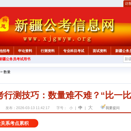
访
他招考
申论资料
行测资料
专业科目考试
面试资料
新疆公务
年新疆公务员考试用书
心
>>
数量
考行测技巧：数量难不难？“比一比
大
中
发布：2026-03-13 11:42:17
字号：
小
|
|
我要提问
量关系考点累积