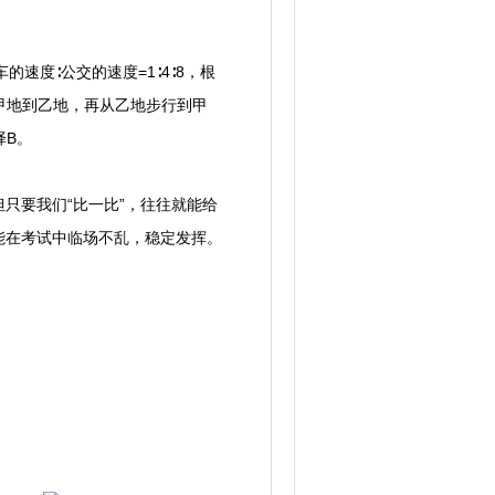
速度∶公交的速度=1∶4∶8，根
从甲地到乙地，再从乙地步行到甲
择B。
要我们“比一比”，往往就能给
能在考试中临场不乱，稳定发挥。