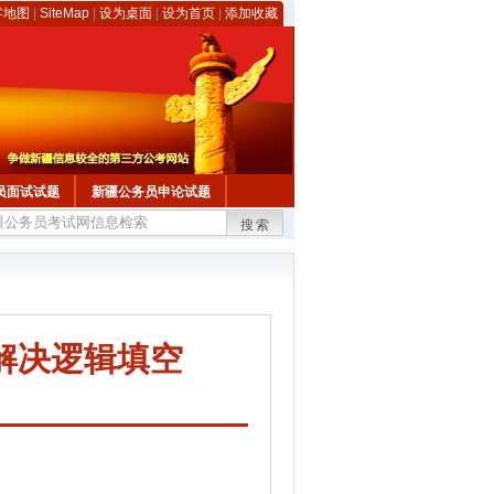
客地图
|
SiteMap
|
设为桌面
|
设为首页
|
添加收藏
员面试试题
新疆公务员申论试题
搜索
解决逻辑填空