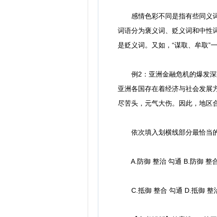
感情色彩不同是指有些同义词所
词语分为褒义词、贬义词和中性词
是贬义词。又如，“谋取、牟取”
例2：亚洲金融危机的爆发深刻暴
亚洲各国存在着经济与社会发展方
尽苦头，元气大伤。因此，地区合作
依次填入划横线部分最恰当的
A.防御 整治 勾通 B.防御 整
C.抵御 整合 勾通 D.抵御 整