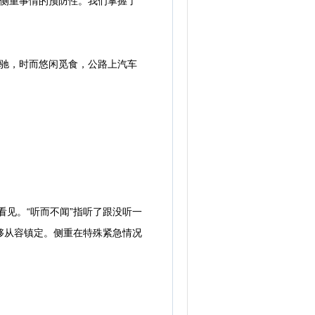
御”侧重事情的预防性。我们掌握了
驰，时而悠闲觅食，公路上汽车
见。“听而不闻”指听了跟没听一
够从容镇定。侧重在特殊紧急情况