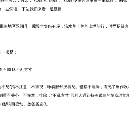
解的深入；再如，“抵御”和“防御”。“抵御”侧重强调事后的抵抗性；“防
分一些词语。下边我们来看一道题目：
曲地区双湖县，藏羚羊集结有序，沿水草丰美的山坳前行，时而扬蹄奔
一项是：
而不闻 D.不乱方寸
不见”指不注意，不重视，睁着眼却没看见。也指不理睬，看见了当作没看
侧重不关心，不在意，排除；“不乱方寸”形容人遇到特殊紧急的情况时能
外力影响而变动。故答案选B。