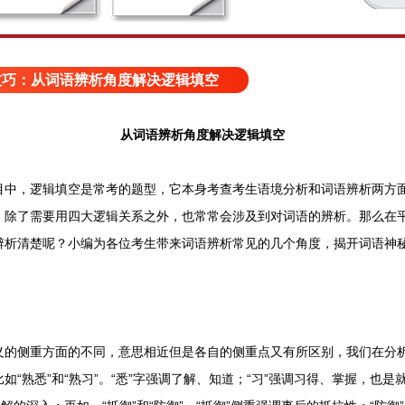
技巧：从词语辨析角度解决逻辑填空
从词语辨析角度解决逻辑填空
，逻辑填空是常考的题型，它本身考查考生语境分析和词语辨析两方面
，除了需要用四大逻辑关系之外，也常常会涉及到对词语的辨析。那么在
辨析清楚呢？小编为各位考生带来词语辨析常见的几个角度，揭开词语神
侧重方面的不同，意思相近但是各自的侧重点又有所区别，我们在分析
“熟悉”和“熟习”。“悉”字强调了解、知道；“习”强调习得、掌握，也是