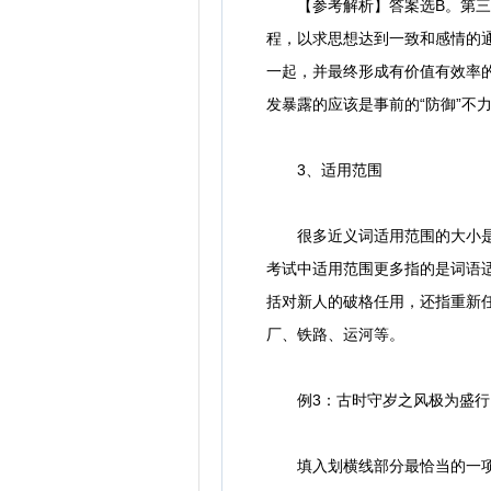
【参考解析】答案选B。第三空
程，以求思想达到一致和感情的通
一起，并最终形成有价值有效率的
发暴露的应该是事前的“防御”不
3、适用范围
很多近义词适用范围的大小是不
考试中适用范围更多指的是词语适
括对新人的破格任用，还指重新
厂、铁路、运河等。
例3：古时守岁之风极为盛行，历
填入划横线部分最恰当的一