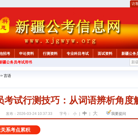
访
他招考
申论资料
行测资料
专业科目考试
面试资料
新疆公务
年新疆公务员考试用书
心
>>
言语
员考试行测技巧：从词语辨析角度
大
中
发布：2026-03-24 10:37:33
字号：
小
|
|
我要提问
量关系考点累积