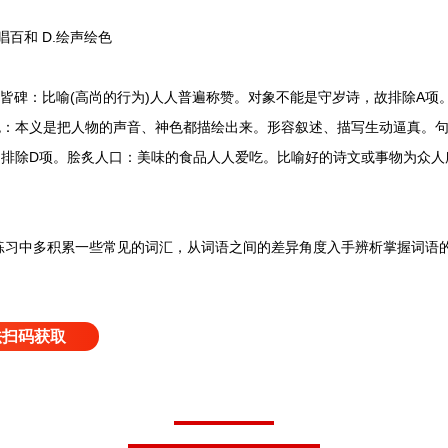
唱百和 D.绘声绘色
碑：比喻(高尚的行为)人人普遍称赞。对象不能是守岁诗，故排除A项
色：本义是把人物的声音、神色都描绘出来。形容叙述、描写生动逼真。
，排除D项。脍炙人口：美味的食品人人爱吃。比喻好的诗文或事物为众
中多积累一些常见的词汇，从词语之间的差异角度入手辨析掌握词语的
法扫码获取