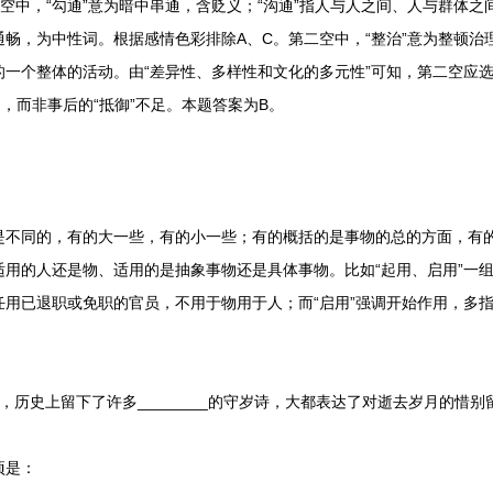
中，“勾通”意为暗中串通，含贬义；“沟通”指人与人之间、人与群体之
畅，为中性词。根据感情色彩排除A、C。第二空中，“整治”意为整顿治理
一个整体的活动。由“差异性、多样性和文化的多元性”可知，第二空应选
力，而非事后的“抵御”不足。本题答案为B。
同的，有的大一些，有的小一些；有的概括的是事物的总的方面，有的
用的人还是物、适用的是抽象事物还是具体事物。比如“起用、启用”一组
任用已退职或免职的官员，不用于物用于人；而“启用”强调开始作用，多
史上留下了许多________的守岁诗，大都表达了对逝去岁月的惜别
项是：