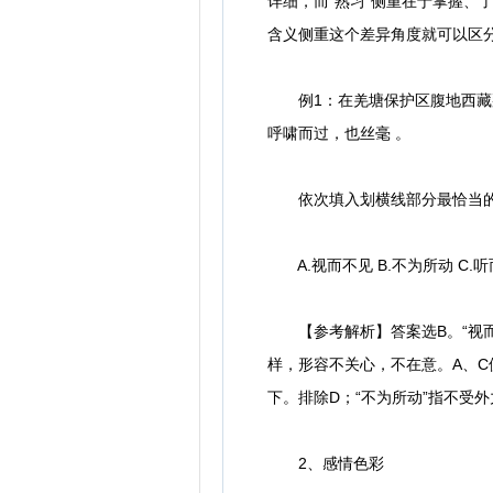
详细，而“熟习”侧重在于掌握、了
含义侧重这个差异角度就可以区
例1：在羌塘保护区腹地西藏那
呼啸而过，也丝毫 。
依次填入划横线部分最恰当的
A.视而不见 B.不为所动 C.听
【参考解析】答案选B。“视而
样，形容不关心，不在意。A、C
下。排除D；“不为所动”指不受
2、感情色彩