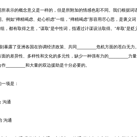
表示的概念意义是一样的，但是所附加的情感色彩不同。我们根据词语
。例如“殚精竭虑、处心积虑”一组，“殚精竭虑”形容用尽心思，是褒义词
一组，都有取得之意，“谋取”是中性词，指通过计谋设法取得。“牟取”是
露了亚洲各国在协调经济政策、共同________危机方面的苍白无力
面的差异性、多样性和文化的多元性，缺少一种强有力的________力
________和大量的双边援助是十分必要的。
一项是：
合 沟通
治 沟通