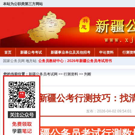
本站为公职类第三方网站
首页
新疆公考考试
新疆事业单位及其他招考
申论资料
行测资
国家公务员网
地方站:
公务员教材中心：2026年新疆公务员考试用书
新疆公务员行测试题
在线咨询
教材中心
您的当前位置：
新疆公务员考试网
>>
行测资料
>>
判断
新疆公考行测技巧：找清
发布：2026-04-02 09:54:01
新疆公务员考试行测数