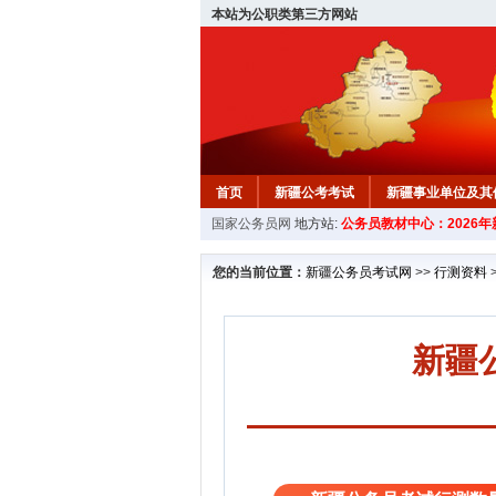
本站为公职类第三方网站
首页
新疆公考考试
新疆事业单位及其
国家公务员网
地方站:
公务员教材中心：2026
新疆公务员行测试题
在线咨询
教材中
您的当前位置：
新疆公务员考试网
>>
行测资料
新疆