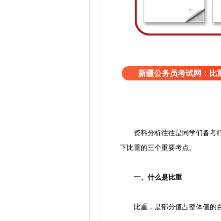
新疆公务员考试网：比
资料分析往往是同学们备考行测
下比重的三个重要考点。
一、什么是比重
比重，是部分值占整体值的百