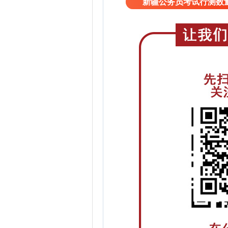
新疆公务员考试行测数