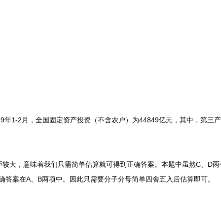
年1-2月，全国固定资产投资（不含农户）为44849亿元，其中，第三产
距较大，意味着我们只需简单估算就可得到正确答案。本题中虽然C、D两
正确答案在A、B两项中。因此只需要分子分母简单四舍五入后估算即可。