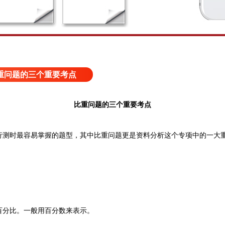
重问题的三个重要考点
比重问题的三个重要考点
时最容易掌握的题型，其中比重问题更是资料分析这个专项中的一大重
分比。一般用百分数来表示。