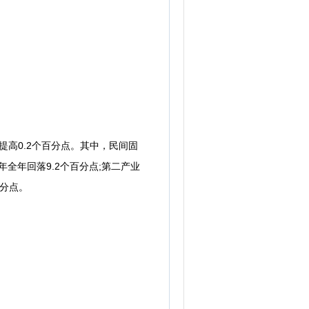
全年提高0.2个百分点。其中，民间固
8年全年回落9.2个百分点;第二产业
百分点。