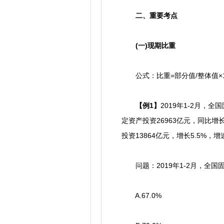
二、重要考点
(一)现期比重
公式：比重=部分值/整体值×1
【例1】
2019年1-2月，
定资产投资26963亿元，同比增长
投资13864亿元，增长5.5%，
问题：2019年1-2月，全国
A.67.0%