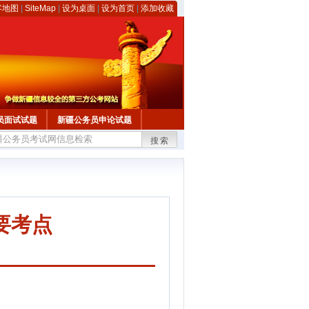
客地图
|
SiteMap
|
设为桌面
|
设为首页
|
添加收藏
员面试试题
新疆公务员申论试题
搜索
要考点