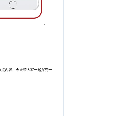
、
点内容。今天带大家一起探究一