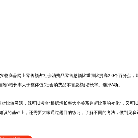
物商品网上零售额占社会消费品零售总额比重同比提高2.0个百分点，
售额)增长率大于整体值(社会消费品零售总额)增长率。选择A项。
比较灵活，既可以考查“根据增长率大小关系判断比重的变化”，又可以
握知识的基础上，还需要大家通过题目的练习，了解不同的考法，做到见多