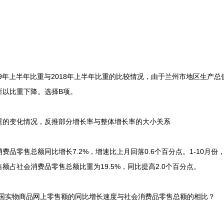
年上半年比重与2018年上半年比重的比较情况，由于兰州市地区生产总值(
，所以比重下降。选择B项。
的变化情况，反推部分增长率与整体增长率的大小关系
费品零售总额同比增长7.2%，增速比上月回落0.6个百分点。1-10月
额占社会消费品零售总额比重为19.5%，同比提高2.0个百分点。
全国实物商品网上零售额的同比增长速度与社会消费品零售总额的相比？