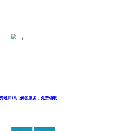
费老师1对1解答服务，免费领取