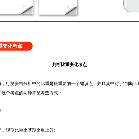
重变化考点
判断比重变化考点
行测资料分析中的比重是很重要的一个知识点，并且其中对于“判断比重
下这个考点的两种常见考查方式：
据
，现期比重比基期比重上升;