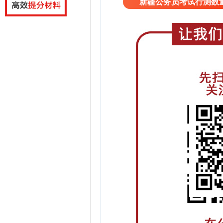
新疆公务员考试行测数