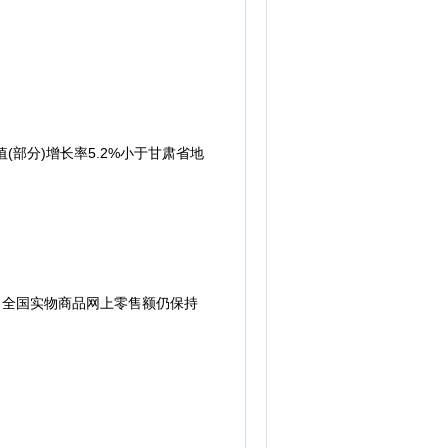
部分)增长率5.2%小于甘肃省地
份，全国实物商品网上零售额仍保持