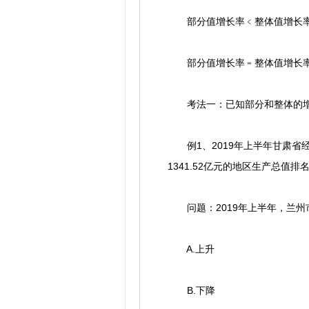
部分值增长率﹤整体值增长率
部分值增长率﹦整体值增长率
考法一：已知部分和整体的增
例1、2019年上半年甘肃省经
1341.52亿元的地区生产总值排
问题：2019年上半年，兰州
A.上升
B.下降