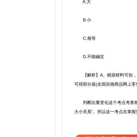
A.大
B.小
C.相等
D.不能确定
【解析】A。根据材料可知，实
可得部分值(全国实物商品网上零
判断比重变化这个考点考查相对
大小关系”。所以这一考点在掌