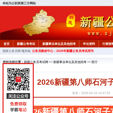
本站为公职类第三方网站
首页
新疆公考考试
新疆事业单位及其他招考
申论资料
行测资
国家公务员网
地方站:
公务员教材中心：2026年新疆公务员考试用书
新疆公务员行测试题
在线咨询
教材中心
您的当前位置：
新疆公务员考试网
>>
新疆事业单位及其他招考
>>
医疗
2026新疆第八师石河
发布：2026-04-16 14:47:02
2026新疆第八师石河