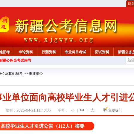
访
他招考
申论资料
行测资料
专业科目考试
面试资料
新疆公务
年新疆公务员考试用书
心
单位及其他招考
>>
事业单位
州事业单位面向高校毕业生人才引进公
大
中
发布：2026-04-21 11:40:05
字号：
小
|
|
我要提问
向高校毕业生人才引进公告（112人）摘要