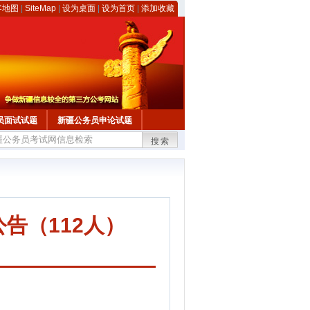
客地图
|
SiteMap
|
设为桌面
|
设为首页
|
添加收藏
员面试试题
新疆公务员申论试题
搜索
告（112人）