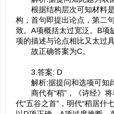
根据结构层次可知材料是“
构，首句即提出论点，第二
致。A项概括太过宽泛。B项
项的描述与论点相比又太过
故正确答案为C。
3.答案: D
解析:据提问和选项可知此
商代有“稻”，《诗经》将黍
代“五谷之首”，明代“稻居什
以D项正确。A项过度推断，