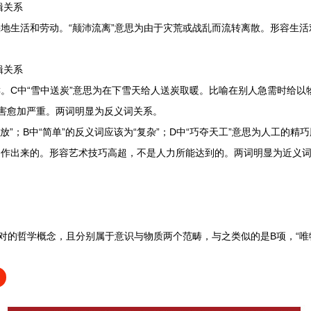
辑关系
地生活和劳动。“颠沛流离”意思为由于灾荒或战乱而流转离散。形容生活
辑关系
C中“雪中送炭”意思为在下雪天给人送炭取暖。比喻在别人急需时给以物
损害愈加严重。两词明显为反义词关系。
”；B中“简单”的反义词应该为“复杂”；D中“巧夺天工”意思为人工的精
神制作出来的。形容艺术技巧高超，不是人力所能达到的。两词明显为近义
对的哲学概念，且分别属于意识与物质两个范畴，与之类似的是B项，“唯物