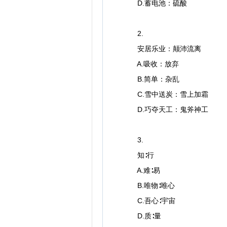
D.蓄电池：硫酸
2.
安居乐业：颠沛流离
A.吸收：放弃
B.简单：杂乱
C.雪中送炭：雪上加霜
D.巧夺天工：鬼斧神工
3.
知∶行
A.难∶易
B.唯物∶唯心
C.吾心∶宇宙
D.质∶量