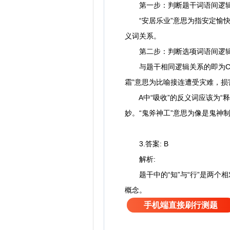
第一步：判断题干词语间逻
“安居乐业”意思为指安定愉快
义词关系。
第二步：判断选项词语间逻
与题干相同逻辑关系的即为C。
霜”意思为比喻接连遭受灾难，
A中“吸收”的反义词应该为“释放
妙。“鬼斧神工”意思为像是鬼
3.答案: B
解析:
题干中的“知”与“行”是两个相
概念。
手机端直接刷行测题