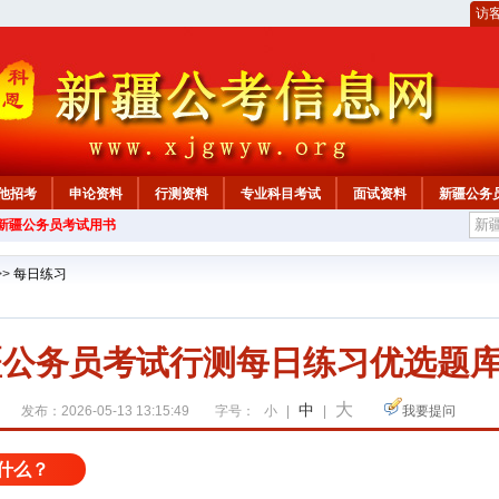
访
他招考
申论资料
行测资料
专业科目考试
面试资料
新疆公务
年新疆公务员考试用书
心
>>
每日练习
疆公务员考试行测每日练习优选题库(2
大
中
发布：2026-05-13 13:15:49
字号：
小
|
|
我要提问
什么？