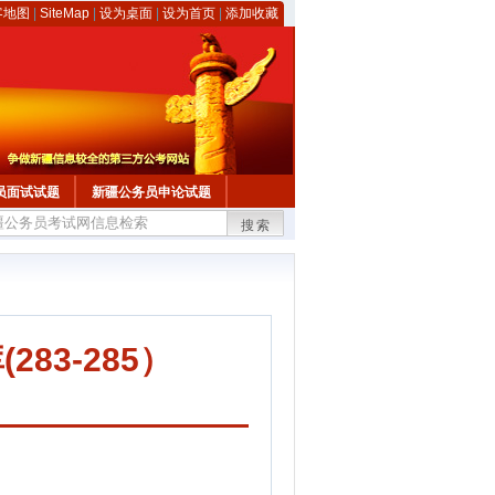
客地图
|
SiteMap
|
设为桌面
|
设为首页
|
添加收藏
员面试试题
新疆公务员申论试题
搜索
83-285）