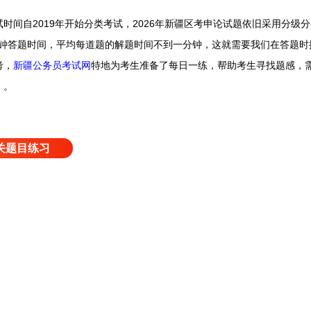
试时间自
2019年开始分类考试，2026年新疆区考
申论试题依旧采用分级分
分钟答题时间，
平均每道题的解题时间不到一分钟，
这就需要我们在答题时
考，
新疆公务员考试网
特地为考生准备了每日一练，帮助考生寻找题感，
）。
关题目练习