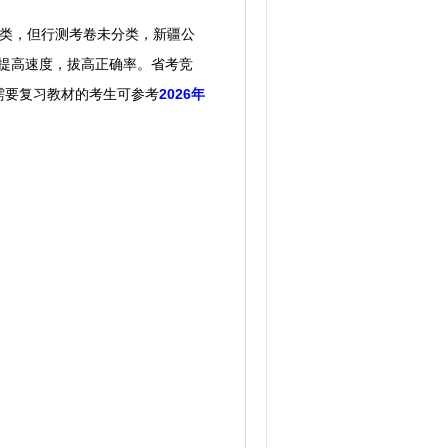
类，
但
行测考卷
未分类
，新疆公
提高速度，拔高正确率。
省考竞
需要复习教材的考生可参考
2026年