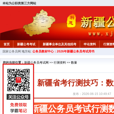
本站为公职类第三方网站
首页
新疆公考考试
新疆事业单位及其他招考
申论资料
行测资
国家公务员网
地方站:
公务员教材中心：2026年新疆公务员考试用书
新疆公务员行测试题
在线咨询
教材中心
您的当前位置：
新疆公务员考试网
>>
行测资料
>>
数量
新疆省考行测技巧：数
发布：2026-06-15 10:49:47
新疆公务员考试行测