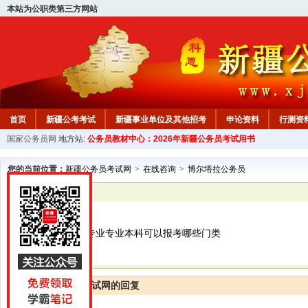
本站为公职类第三方网站
首页
新疆公考考试
新疆事业单位及其他招考
申论资料
行测资
国家公务员网
地方站:
公务员教材中心：2026年新疆公务员考试用书
新疆公务员行测试题
在线咨询
教材中心
您的当前位置：
新疆公务员考试网
>
在线咨询
>
博尔塔拉公务员
已解决
博尔塔拉公务员
国际经济与贸易专业专业本科可以报考哪些门类
新疆公务员考试网的回复