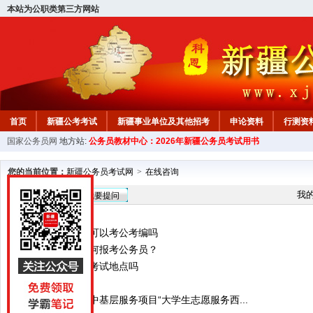
本站为公职类第三方网站
首页
新疆公考考试
新疆事业单位及其他招考
申论资料
行测资
国家公务员网
地方站:
公务员教材中心：2026年新疆公务员考试用书
新疆公务员行测试题
在线咨询
教材中心
您的当前位置：
新疆公务员考试网
>
在线咨询
在线咨询
我
我要提问
肢体残疾二级，可以考公考编吗
留学回国人员如何报考公务员？
报名完后能更改考试地点吗
基层经验问题
公考报名职位表中基层服务项目“大学生志愿服务西...