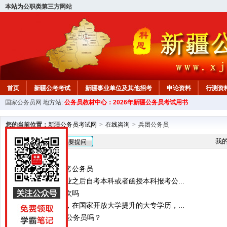
本站为公职类第三方网站
首页
新疆公考考试
新疆事业单位及其他招考
申论资料
行测资
国家公务员网
地方站:
公务员教材中心：2026年新疆公务员考试用书
新疆公务员行测试题
在线咨询
教材中心
您的当前位置：
新疆公务员考试网
>
在线咨询
>
兵团公务员
在线咨询
我
我要提问
港澳旅游能否报考公务员
你好，我大专毕业之后自考本科或者函授本科报考公...
国考一年只招一次吗
没有高中毕业证，在国家开放大学提升的大专学历，...
30岁了还可以考公务员吗？