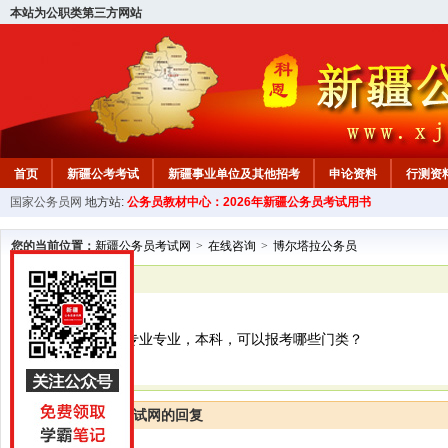
本站为公职类第三方网站
首页
新疆公考考试
新疆事业单位及其他招考
申论资料
行测资
国家公务员网
地方站:
公务员教材中心：2026年新疆公务员考试用书
新疆公务员行测试题
在线咨询
教材中心
您的当前位置：
新疆公务员考试网
>
在线咨询
>
博尔塔拉公务员
已解决
博尔塔拉公务员
国际经济与贸易专业专业，本科，可以报考哪些门类？
新疆公务员考试网的回复