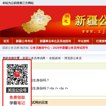
本站为公职类第三方网站
首页
新疆公考考试
新疆事业单位及其他招考
申论资料
行测资
国家公务员网
地方站:
公务员教材中心：2026年新疆公务员考试用书
新疆公务员行测试题
在线咨询
教材中心
您的当前位置：
新疆公务员考试网
>
在线咨询
>
阿克苏公务员
已解决
阿克苏公务员
三方协议影响应届生身份吗？
三方协议影响应届生身份吗？<br /> <br />
新疆公务员考试网的回复