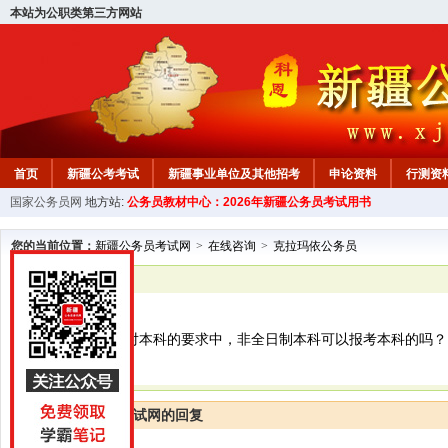
本站为公职类第三方网站
首页
新疆公考考试
新疆事业单位及其他招考
申论资料
行测资
国家公务员网
地方站:
公务员教材中心：2026年新疆公务员考试用书
新疆公务员行测试题
在线咨询
教材中心
您的当前位置：
新疆公务员考试网
>
在线咨询
>
克拉玛依公务员
已解决
克拉玛依公务员
请问国家公务员对本科的要求中，非全日制本科可以报考本科的吗？
新疆公务员考试网的回复