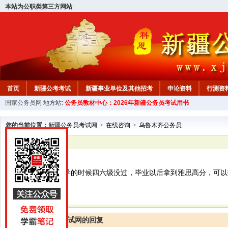
本站为公职类第三方网站
首页
新疆公考考试
新疆事业单位及其他招考
申论资料
行测资
国家公务员网
地方站:
公务员教材中心：2026年新疆公务员考试用书
新疆公务员行测试题
在线咨询
教材中心
您的当前位置：
新疆公务员考试网
>
在线咨询
>
乌鲁木齐公务员
已解决
乌鲁木齐公务员
你好，请问我大学的时候四六级没过，毕业以后拿到雅思高分，可以
新疆公务员考试网的回复