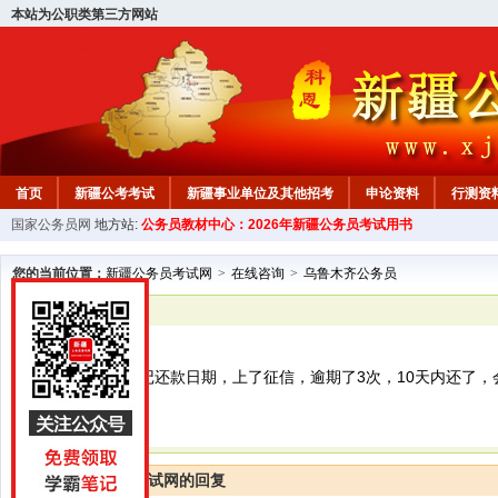
本站为公职类第三方网站
首页
新疆公考考试
新疆事业单位及其他招考
申论资料
行测资
国家公务员网
地方站:
公务员教材中心：2026年新疆公务员考试用书
新疆公务员行测试题
在线咨询
教材中心
您的当前位置：
新疆公务员考试网
>
在线咨询
>
乌鲁木齐公务员
已解决
乌鲁木齐公务员
信用卡逾期因忘记还款日期，上了征信，逾期了3次，10天内还了，
新疆公务员考试网的回复