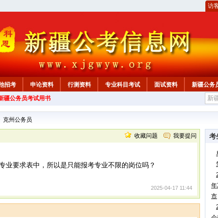
访
他招考
申论资料
行测资料
专业科目考试
面试资料
新疆公务
年新疆公务员考试用书
心
>
克州公务员
收藏问题
我要提问
考
专业要求表中，所以是只能报考专业不限的岗位吗？
年
2025-04-17 11:44
市
会