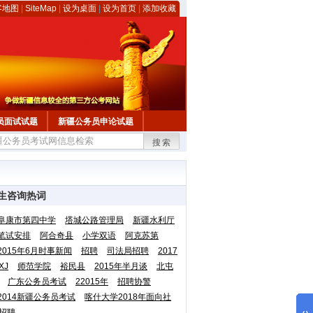
客地图
|
SiteMap
|
设为桌面
|
设为首页
|
添加收藏
员面试试题
新疆公务员申论试题
搜索
生咨询热词
阜康市第四中学
塔城公路管理局
新疆水利厅
笔试安排
阿合奇县
小学双语
阿克苏第
2015年6月时事新闻
招聘
司法局招聘
2017
XJ
师范学院
裕民县
2015年半月谈
北屯
广东公务员考试
22015年
招聘协警
2014新疆公务员考试
喀什大学2018年面向社
招聘