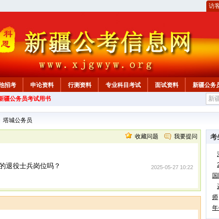
访
他招考
申论资料
行测资料
专业科目考试
面试资料
新疆公务
年新疆公务员考试用书
心
>
塔城公务员
收藏问题
我要提问
考
的退役士兵岗位吗？
2025-05-27 10:22
国
师
年