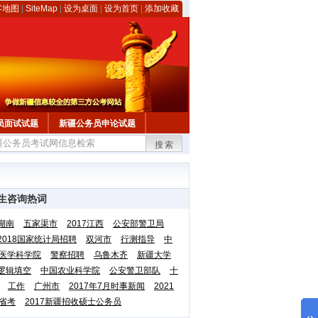
客地图
|
SiteMap
|
设为桌面
|
设为首页
|
添加收藏
员面试试题
新疆公务员申论试题
搜索
生咨询热词
湖南
五家渠市
2017江西
公安部警卫局
2018国家统计局招聘
双河市
行测指导
中
医学科学院
警察招聘
乌鲁木齐
新疆大学
逻辑填空
中国农业科学院
公安警卫部队
十
工作
广州市
2017年7月时事新闻
2021
省考
2017新疆招收硕士公务员