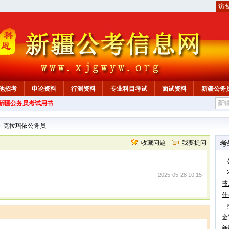
访
他招考
申论资料
行测资料
专业科目考试
面试资料
新疆公务
年新疆公务员考试用书
心
>
克拉玛依公务员
收藏问题
我要提问
考
2025-05-28 10:15
技
什
金
新