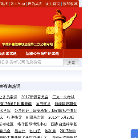
客地图
|
SiteMap
|
设为桌面
|
设为首页
|
添加收藏
员面试试题
新疆公务员申论试题
搜索
生咨询热词
公务员常识
2017新疆若羌县
三支一扶考试
2017年6月时事新闻
哈巴河县
新疆建设职业
术学院
公考时评：庆安枪案，我们该从中看到
么
行测指导
新疆昌吉州
2015年5月23日
招考社区
喀什国际博览中心
国家自然科学基
委员会
昌吉州
独山子
地矿局
2017秋季
疆轻工职业技术学院引进人才
塔城公路管理局