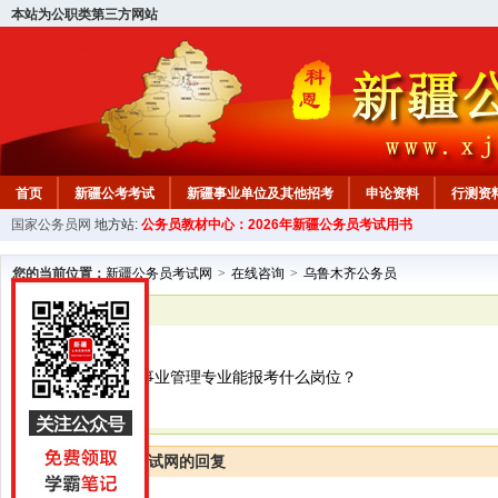
本站为公职类第三方网站
首页
新疆公考考试
新疆事业单位及其他招考
申论资料
行测资
国家公务员网
地方站:
公务员教材中心：2026年新疆公务员考试用书
新疆公务员行测试题
在线咨询
教材中心
您的当前位置：
新疆公务员考试网
>
在线咨询
>
乌鲁木齐公务员
已解决
乌鲁木齐公务员
医科大学下公共事业管理专业能报考什么岗位？
新疆公务员考试网的回复