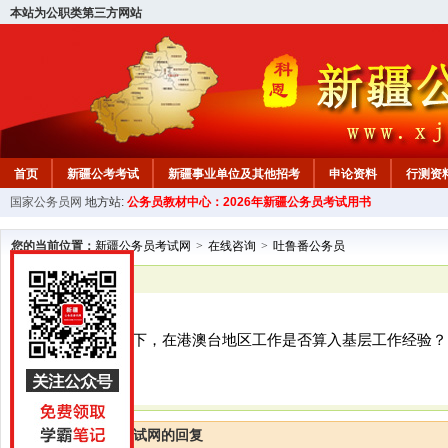
本站为公职类第三方网站
首页
新疆公考考试
新疆事业单位及其他招考
申论资料
行测资
国家公务员网
地方站:
公务员教材中心：2026年新疆公务员考试用书
新疆公务员行测试题
在线咨询
教材中心
您的当前位置：
新疆公务员考试网
>
在线咨询
>
吐鲁番公务员
已解决
吐鲁番公务员
您好，我想问一下，在港澳台地区工作是否算入基层工作经验？
谢谢
新疆公务员考试网的回复