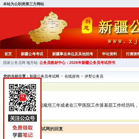
本站为公职类第三方网站
首页
新疆公考考试
新疆事业单位及其他招考
申论资料
行测资
国家公务员网
地方站:
公务员教材中心：2026年新疆公务员考试用书
新疆公务员行测试题
在线咨询
教材中心
您的当前位置：
新疆公务员考试网
>
在线咨询
>
伊犁公务员
已解决
伊犁公务员
你好，请问在医院规培三年或者在三甲医院工作算基层工作经历吗，
新疆公务员考试网的回复