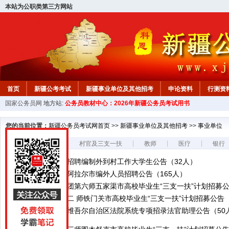
本站为公职类第三方网站
首页
新疆公考考试
新疆事业单位及其他招考
申论资料
行测资
国家公务员网
地方站:
公务员教材中心：2026年新疆公务员考试用书
新疆公务员行测试题
在线咨询
教材中心
您的当前位置：
新疆公务员考试网首页
>>
新疆事业单位及其他招考
>>
事业单位
事业单位
|
|
|
|
村官及三支一扶
教师
医疗
银行
2026年奇台县招聘编制外到村工作大学生公告（32人）
2026年第一师阿拉尔市编外人员招聘公告（165人）
2026年新疆兵团第六师五家渠市高校毕业生“三支一扶”计划招募公告
2026年新疆第二 师铁门关市高校毕业生“三支一扶”计划招募公告（2
2026年度新疆维吾尔自治区法院系统专项招录法官助理公告（50