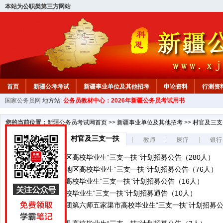
本站为公职类第三方网站
首页
新疆公考考试
新疆事业单位及其他招考
申论资料
行测资
国家公务员网
地方站:
公务员教材中心：2026年新疆公务员考试用书
新疆公务员行测试题
在线咨询
教材中心
您的当前位置：
新疆公务员考试网首页
>>
新疆事业单位及其他招考
>>
村官及三支
村官及三支一扶
|
|
|
|
事业单位
教师
医疗
银行
2026年和田地区高校毕业生“三支一扶”计划招募公告（280人）
2026年阿勒泰地区高校毕业生“三支一扶”计划招募公告（76人）
2026年霍城县高校毕业生“三支一扶”计划招募公告（16人）
2026奎屯市高校毕业生“三支一扶”计划招募通告（10人）
2026年新疆兵团第六师五家渠市高校毕业生“三支一扶”计划招募公告